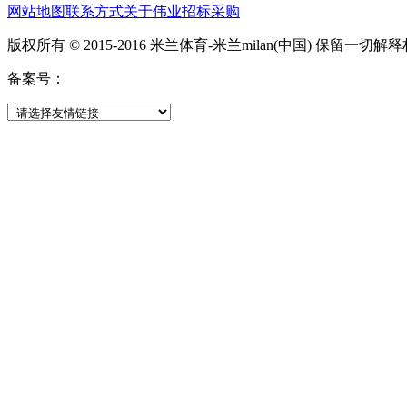
网站地图
联系方式
关于伟业
招标采购
版权所有 © 2015-2016 米兰体育-米兰milan(中国) 保留一切解释
备案号：