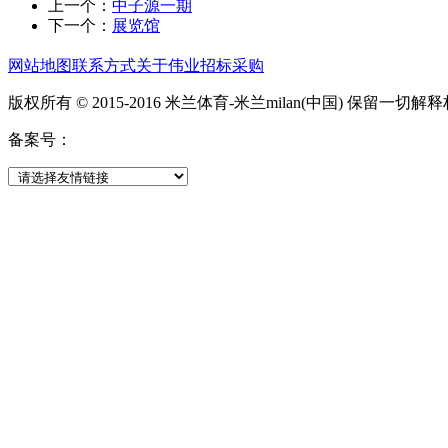
上一个：
中子源一期
下一个：
展览馆
网站地图
联系方式
关于伟业
招标采购
版权所有 © 2015-2016 米兰体育-米兰milan(中国) 保留一切解释
备案号：