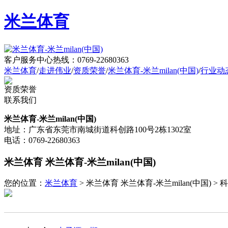
米兰体育
客户服务中心热线：
0769-22680363
米兰体育
/
走进伟业
/
资质荣誉
/
米兰体育-米兰milan(中国)
/
行业动
资质荣誉
联系我们
米兰体育-米兰milan(中国)
地址：广东省东莞市南城街道科创路100号2栋1302室
电话：0769-22680363
米兰体育 米兰体育-米兰milan(中国)
您的位置：
米兰体育
> 米兰体育 米兰体育-米兰milan(中国) > 