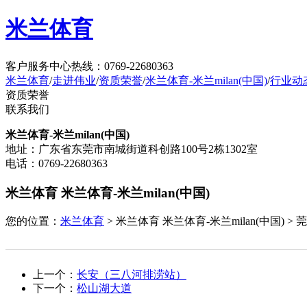
米兰体育
客户服务中心热线：
0769-22680363
米兰体育
/
走进伟业
/
资质荣誉
/
米兰体育-米兰milan(中国)
/
行业动
资质荣誉
联系我们
米兰体育-米兰milan(中国)
地址：广东省东莞市南城街道科创路100号2栋1302室
电话：0769-22680363
米兰体育 米兰体育-米兰milan(中国)
您的位置：
米兰体育
> 米兰体育 米兰体育-米兰milan(中国) >
上一个：
长安（三八河排涝站）
下一个：
松山湖大道