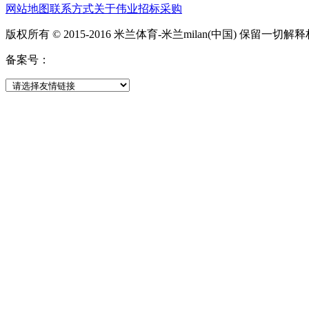
网站地图
联系方式
关于伟业
招标采购
版权所有 © 2015-2016 米兰体育-米兰milan(中国) 保留一切解释
备案号：