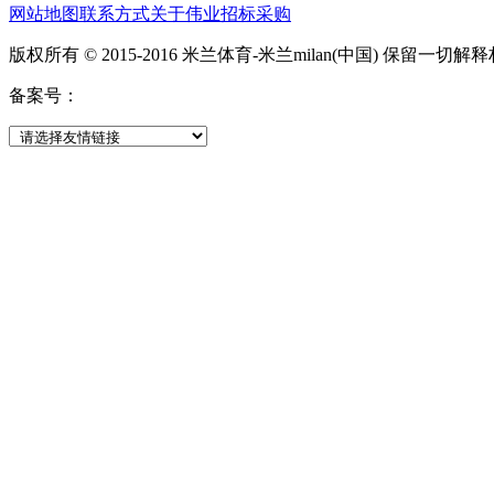
网站地图
联系方式
关于伟业
招标采购
版权所有 © 2015-2016 米兰体育-米兰milan(中国) 保留一切解释
备案号：